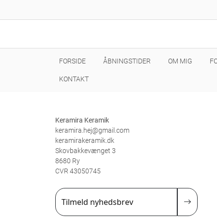
FORSIDE
ÅBNINGSTIDER
OM MIG
F
KONTAKT
Keramira Keramik
keramira.hej@gmail.com
keramirakeramik.dk
Skovbakkevænget 3
8680 Ry
CVR 43050745
Tilmeld nyhedsbrev