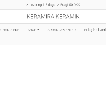
✓ Levering 1-5 dage. ✓ Fragt 50 DKK
KERAMIRA KERAMIK
ORHANDLERE
SHOP
ARRANGEMENTER
Et kig ind i væ