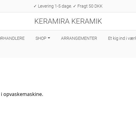
✓ Levering 1-5 dage. ✓ Fragt 50 DKK
KERAMIRA KERAMIK
ORHANDLERE
SHOP
ARRANGEMENTER
Et kig ind i væ
s i opvaskemaskine.